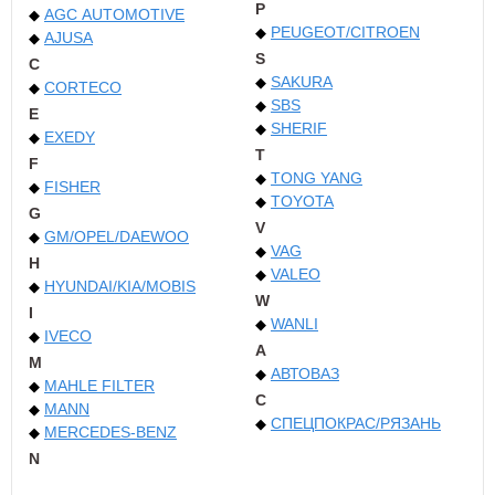
P
AGC AUTOMOTIVE
PEUGEOT/CITROEN
AJUSA
S
C
SAKURA
CORTECO
SBS
E
SHERIF
EXEDY
T
F
TONG YANG
FISHER
TOYOTA
G
V
GM/OPEL/DAEWOO
VAG
H
VALEO
HYUNDAI/KIA/MOBIS
W
I
WANLI
IVECO
А
M
АВТОВАЗ
MAHLE FILTER
С
MANN
СПЕЦПОКРАС/РЯЗАНЬ
MERCEDES-BENZ
N