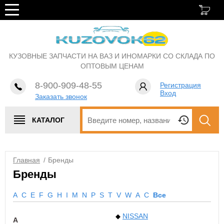
КУЗОВНЫЕ ЗАПЧАСТИ НА ВАЗ И ИНОМАРКИ СО СКЛАДА ПО
ОПТОВЫМ ЦЕНАМ
8-900-909-48-55
Регистрация
Вход
Заказать звонок
КАТАЛОГ
Главная
/
Бренды
Бренды
A
C
E
F
G
H
I
M
N
P
S
T
V
W
А
С
Все
NISSAN
A