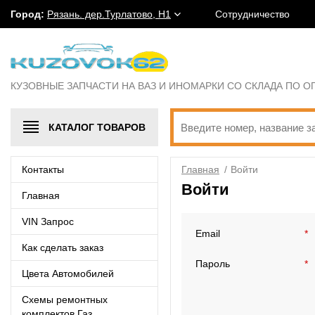
Город:
Рязань. дер.Турлатово, Н1
Сотрудничество
КУЗОВНЫЕ ЗАПЧАСТИ НА ВАЗ И ИНОМАРКИ СО СКЛАДА ПО 
КАТАЛОГ
ТОВАРОВ
Контакты
Главная
/
Войти
Войти
Главная
VIN Запрос
Email
*
Как сделать заказ
Пароль
*
Цвета Автомобилей
Схемы ремонтных
комплектов Газ