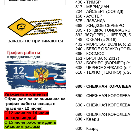
496 - ТИМБР
317 - МЕРИДИАН
204 - АЙСБЕРГ (СОЛИД)
158 - АУСТЕР
675 - ЛАВАНДА
669 - ЖИДКОЕ СЕРЕБРО
395 - ТУНДРА, TUNDRAGRU
392, 367(OPEL) - ШЕРВУД
449 - ОКЕАН (с 2016)
402 - МОРСКАЯ ВОЛНА (с 2
240 - БЕЛОЕ ОБЛАКО (СОЛИД
665 - КОСМОС
151 - БРОНЗА (с 2017)
633 - БОРНЕО (BORNEO) (с 
638 - ЧЕРНОЕ ЗЕРКАЛО (с 2
618 - ТЕХНО (TEKHNO) (с 20
690 - СНЕЖНАЯ КОРОЛЕВ
Уважаемые клиенты!
690 - СНЕЖНАЯ КОРОЛЕВА
Обращаем ваше внимание на
график работы склада в
690 - СНЕЖНАЯ КОРОЛЕВА
праздник 12 июня:
С 12 июня по 14 июня
690 - СНЕЖНАЯ КОРОЛЕВА
выходные дни!
630 - Кварц
С 15 июня рабочие дни в
обычном режиме
630 - Кварц