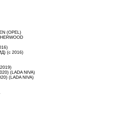
EN (OPEL)
, SHERWOOD
016)
) (с 2016)
2019)
020) (LADA NIVA)
20) (LADA NIVA)
А