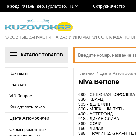
Город:
Рязань. дер.Турлатово, Н1
Сотрудничество
КУЗОВНЫЕ ЗАПЧАСТИ НА ВАЗ И ИНОМАРКИ СО СКЛАДА ПО 
КАТАЛОГ
ТОВАРОВ
Контакты
Главная
/
Цвета Автомобил
Niva Bertone
Главная
690 - СНЕЖНАЯ КОРОЛЕВА
VIN Запрос
630 - КВАРЦ
903 - ДЕЛЬФИН
Как сделать заказ
606 - МЛЕЧНЫЙ ПУТЬ
490 - АСТЕРОИД
Цвета Автомобилей
918 - ДИКАЯ СЛИВА
360 - СОЧИ
166 - ЛИЛАК
Схемы ремонтных
385 - ГРАФИТ 2, GRAPHITE I
комплектов Газ