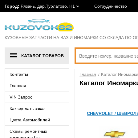
Город:
Рязань. дер.Турлатово, Н1
Сотрудничество
КУЗОВНЫЕ ЗАПЧАСТИ НА ВАЗ И ИНОМАРКИ СО СКЛАДА ПО 
КАТАЛОГ
ТОВАРОВ
Контакты
Главная
/
Каталог Иномарк
Каталог Иномарк
Главная
VIN Запрос
Как сделать заказ
CHEVROLET / ШЕВРОЛ
Цвета Автомобилей
Схемы ремонтных
комплектов Газ