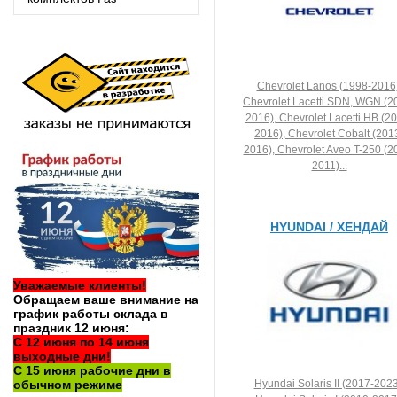
Chevrolet Lanos (1998-2016)
Chevrolet Lacetti SDN, WGN (2
2016), Chevrolet Lacetti HB (2
2016), Chevrolet Cobalt (201
2016), Chevrolet Aveo T-250 (2
2011)...
HYUNDAI / ХЕНДАЙ
Уважаемые клиенты!
Обращаем ваше внимание на
график работы склада в
праздник 12 июня:
С 12 июня по 14 июня
выходные дни!
С 15 июня рабочие дни в
Hyundai Solaris II (2017-2023
обычном режиме