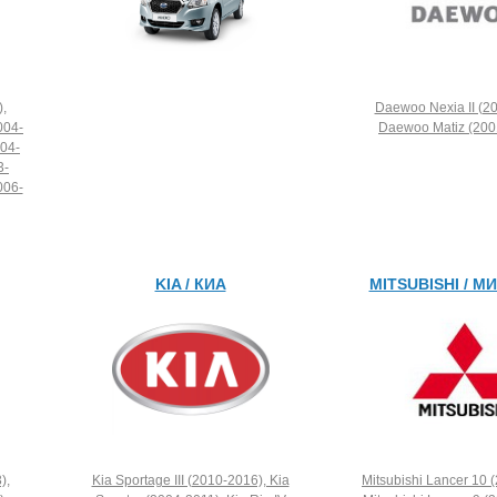
,
Daewoo Nexia II (2
004-
Daewoo Matiz (2001
004-
3-
006-
KIA / КИА
MITSUBISHI / 
),
Kia Sportage III (2010-2016), Kia
Mitsubishi Lancer 10 