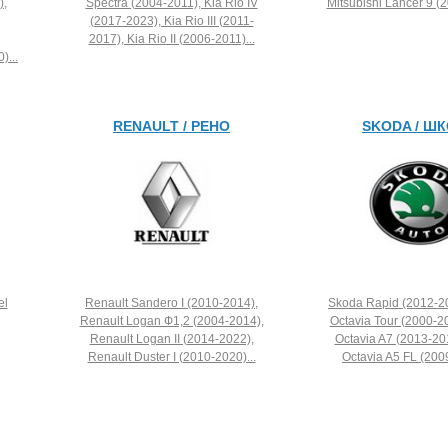
),
Spectra (2004-2011), Kia Rio IV
Mitsubishi Lancer 9 (2
(2017-2023), Kia Rio III (2011-
2017), Kia Rio II (2006-2011)...
)...
RENAULT / РЕНО
SKODA / Ш
el
Renault Sandero I (2010-2014),
Skoda Rapid (2012-2
Renault Logan Ф1,2 (2004-2014),
Octavia Tour (2000-2
Renault Logan II (2014-2022),
Octavia A7 (2013-20
Renault Duster I (2010-2020)...
Octavia A5 FL (2009